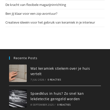
slu
De kracht van flexibele magazijninrichting
Ben jij klaar voor een zzp-avontuur?
Creatieve ideeën voor het gebruik van keramiek in je interieur
Recente Posts
Wat keramiek stiekem over je huis
vertelt
7 JULI 2026
/
0 REACTIES
Spoedklus in huis? Zo snel kan
lekdetectie geregeld worden
8 SEPTEMBER 2025
/
0 REACTIES