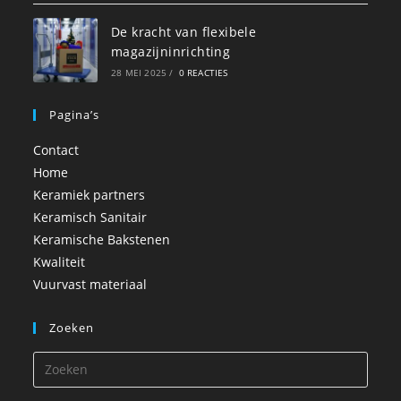
De kracht van flexibele
magazijninrichting
28 MEI 2025
/
0 REACTIES
Pagina’s
Contact
Home
Keramiek partners
Keramisch Sanitair
Keramische Bakstenen
Kwaliteit
Vuurvast materiaal
Zoeken
Druk
op