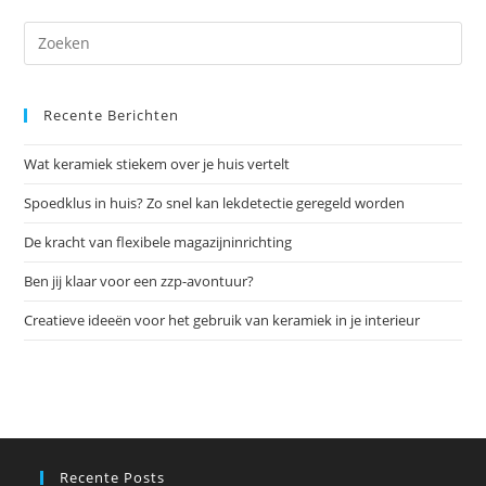
Over
Graafschade
Dr
op
Es
Recente Berichten
om
het
Wat keramiek stiekem over je huis vertelt
zoe
te
Spoedklus in huis? Zo snel kan lekdetectie geregeld worden
slu
De kracht van flexibele magazijninrichting
Ben jij klaar voor een zzp-avontuur?
Creatieve ideeën voor het gebruik van keramiek in je interieur
Recente Posts