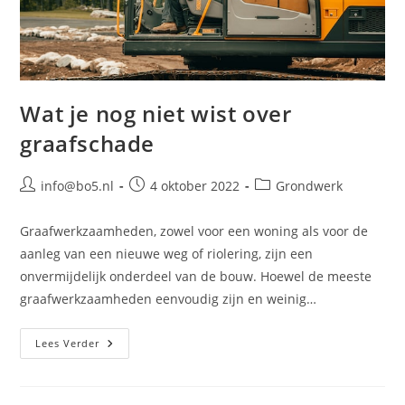
Wat je nog niet wist over
graafschade
Bericht
Bericht
Berichtcategorie:
info@bo5.nl
4 oktober 2022
Grondwerk
auteur:
gepubliceerd
op:
‍Graafwerkzaamheden, zowel voor een woning als voor de
aanleg van een nieuwe weg of riolering, zijn een
onvermijdelijk onderdeel van de bouw. Hoewel de meeste
graafwerkzaamheden eenvoudig zijn en weinig…
Wat
Lees Verder
Je
Nog
Niet
Wist