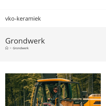
Ga
naar
inhoud
vko-keramiek
Grondwerk
>
Grondwerk