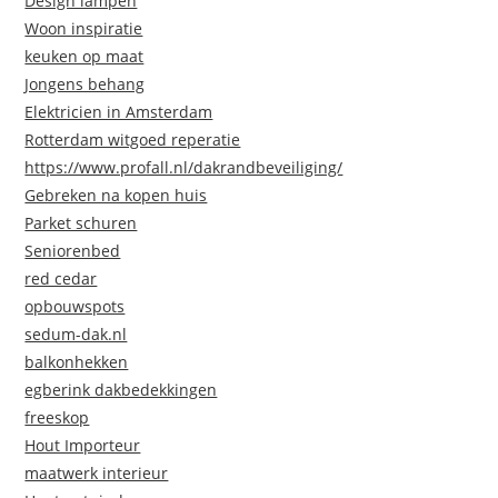
Design lampen
Woon inspiratie
keuken op maat
Jongens behang
Elektricien in Amsterdam
Rotterdam witgoed reperatie
https://www.profall.nl/dakrandbeveiliging/
Gebreken na kopen huis
Parket schuren
Seniorenbed
red cedar
opbouwspots
sedum-dak.nl
balkonhekken
egberink dakbedekkingen
freeskop
Hout Importeur
maatwerk interieur