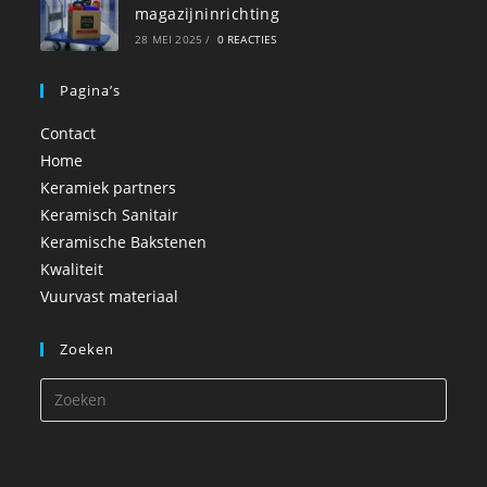
magazijninrichting
28 MEI 2025
/
0 REACTIES
Pagina’s
Contact
Home
Keramiek partners
Keramisch Sanitair
Keramische Bakstenen
Kwaliteit
Vuurvast materiaal
Zoeken
Druk
op
Esca
om