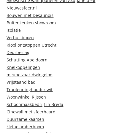
Akoestische wandpanelen van Akupaneldeal
Nieuwesfeer.nl
Bouwen met Desaunois
Buitenkeuken showroom
isolatie
Verhuisboxen
Riool ontstoppen Utrecht
Deurbeslag
Schutting Apeldoorn
Knelkoppelingen
meubelzaak dwingeloo
Vrijstaand bad
Trapleuninghouder wit
Woonwinkel Rijssen
Schoonmaakbedrijf in Breda
Cinewall met sfeerhaard
Duurzame kaarsen
kleine amberboom