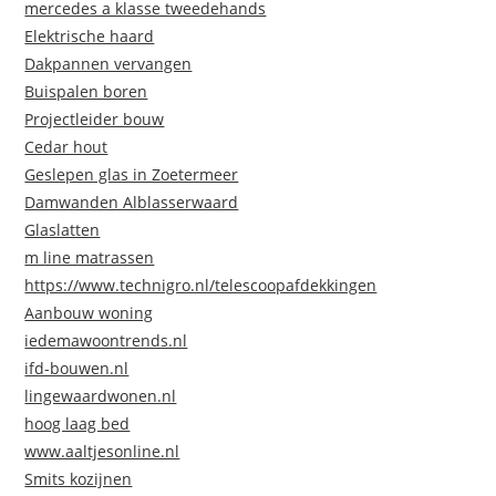
mercedes a klasse tweedehands
Elektrische haard
Dakpannen vervangen
Buispalen boren
Projectleider bouw
Cedar hout
Geslepen glas in Zoetermeer
Damwanden Alblasserwaard
Glaslatten
m line matrassen
https://www.technigro.nl/telescoopafdekkingen
Aanbouw woning
iedemawoontrends.nl
ifd-bouwen.nl
lingewaardwonen.nl
hoog laag bed
www.aaltjesonline.nl
Smits kozijnen