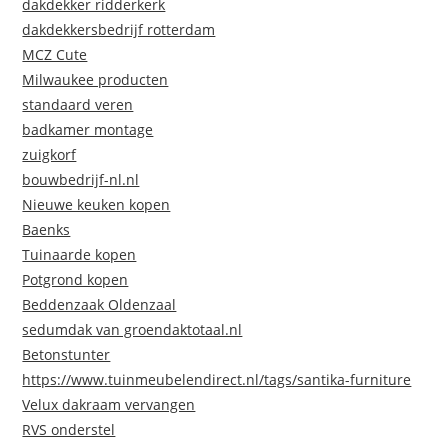
dakdekker ridderkerk
dakdekkersbedrijf rotterdam
MCZ Cute
Milwaukee producten
standaard veren
badkamer montage
zuigkorf
bouwbedrijf-nl.nl
Nieuwe keuken kopen
Baenks
Tuinaarde kopen
Potgrond kopen
Beddenzaak Oldenzaal
sedumdak van groendaktotaal.nl
Betonstunter
https://www.tuinmeubelendirect.nl/tags/santika-furniture
Velux dakraam vervangen
RVS onderstel