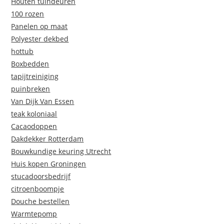
Houten tuindeuren
100 rozen
Panelen op maat
Polyester dekbed
hottub
Boxbedden
tapijtreiniging
puinbreken
Van Dijk Van Essen
teak koloniaal
Cacaodoppen
Dakdekker Rotterdam
Bouwkundige keuring Utrecht
Huis kopen Groningen
stucadoorsbedrijf
citroenboompje
Douche bestellen
Warmtepomp