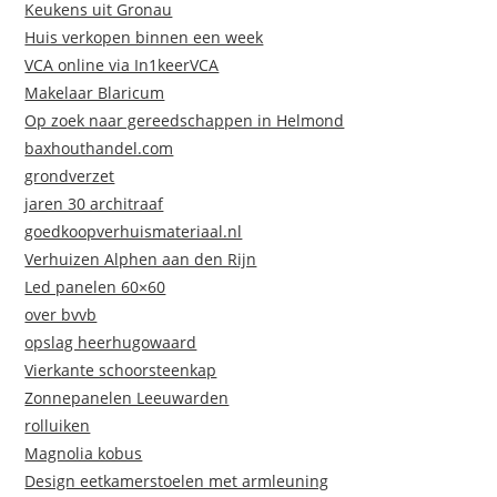
Keukens uit Gronau
Huis verkopen binnen een week
VCA online via In1keerVCA
Makelaar Blaricum
Op zoek naar gereedschappen in Helmond
baxhouthandel.com
grondverzet
jaren 30 architraaf
goedkoopverhuismateriaal.nl
Verhuizen Alphen aan den Rijn
Led panelen 60×60
over bvvb
opslag heerhugowaard
Vierkante schoorsteenkap
Zonnepanelen Leeuwarden
rolluiken
Magnolia kobus
Design eetkamerstoelen met armleuning