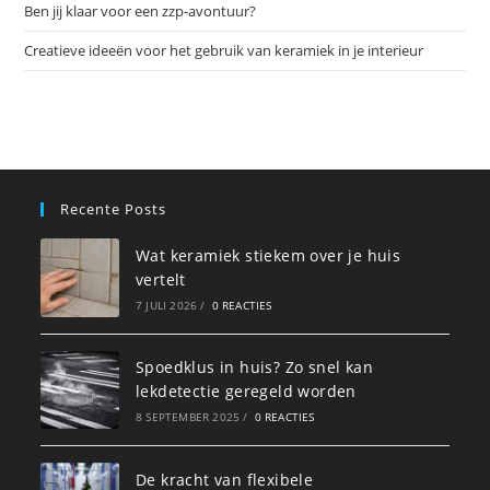
Ben jij klaar voor een zzp-avontuur?
Creatieve ideeën voor het gebruik van keramiek in je interieur
Recente Posts
Wat keramiek stiekem over je huis
vertelt
7 JULI 2026
/
0 REACTIES
Spoedklus in huis? Zo snel kan
lekdetectie geregeld worden
8 SEPTEMBER 2025
/
0 REACTIES
De kracht van flexibele