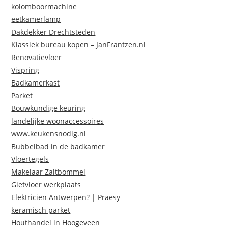
kolomboormachine
eetkamerlamp
Dakdekker Drechtsteden
Klassiek bureau kopen – JanFrantzen.nl
Renovatievloer
Vispring
Badkamerkast
Parket
Bouwkundige keuring
landelijke woonaccessoires
www.keukensnodig.nl
Bubbelbad in de badkamer
Vloertegels
Makelaar Zaltbommel
Gietvloer werkplaats
Elektricien Antwerpen? | Praesy
keramisch parket
Houthandel in Hoogeveen