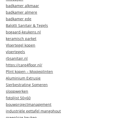
badkamer alkmaar
badkamer almere
badkamer ede
Balotti Sanitair & Tegels
bogaard-keukens.nl
keramisch parket
Vloertegel kopen
vloertegels
rbsanitair.nl
https://care4floor.nl/
Plint kopen – Mooieplinten
Aluminium Extrusie
Sierbestrating Someren
sloopwerken
fotolijst 50×60
bouwprojectmanagement
industriële eettafel mangohout
greeploze keuken