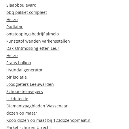
Slaapboulevard
bbq pakket compleet
Herzo
Radiator
ontstoppingsbedrijf almelo
kunststof wanden varkensstallen
Dak-Ontmossing etten Leur
Herzo
Frans balkon
Hyundai generator
pir isolatie
Loodgieters Leeuwarden
Schoorsteenvegers
Lekdetectie
Diamantzaagbladen Wassenaar
dozen op maat?
Koop dozen op maat bij 123dozenopmaat.nl
Parket schuren Utrecht