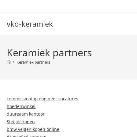
Ga
naar
inhoud
vko-keramiek
Keramiek partners
>
Keramiek partners
commissioning engineer vacatures
hoedenwinkel
duurzaam kantoor
Steiger kopen
bmw velgen kopen online
drugsafval saneren