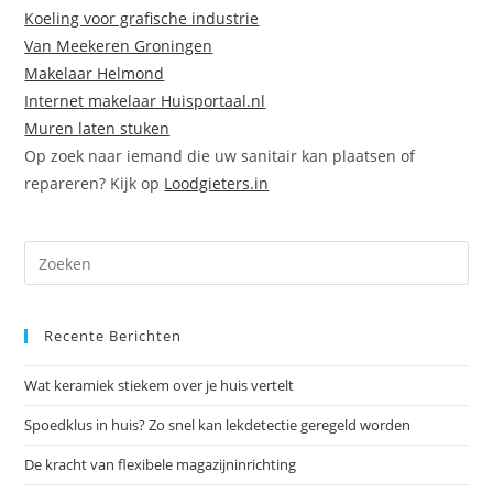
Koeling voor grafische industrie
Van Meekeren Groningen
Makelaar Helmond
Internet makelaar Huisportaal.nl
Muren laten stuken
Op zoek naar iemand die uw sanitair kan plaatsen of
repareren? Kijk op
Loodgieters.in
Dr
op
Es
Recente Berichten
om
het
Wat keramiek stiekem over je huis vertelt
zoe
te
Spoedklus in huis? Zo snel kan lekdetectie geregeld worden
slu
De kracht van flexibele magazijninrichting