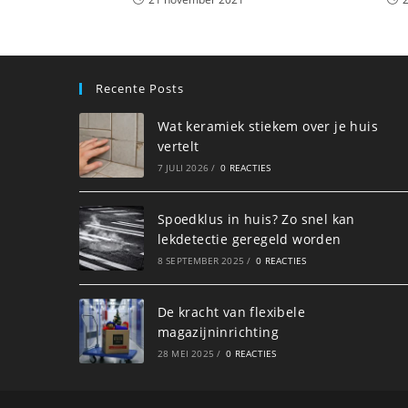
Recente Posts
Wat keramiek stiekem over je huis
vertelt
7 JULI 2026
/
0 REACTIES
Spoedklus in huis? Zo snel kan
lekdetectie geregeld worden
8 SEPTEMBER 2025
/
0 REACTIES
De kracht van flexibele
magazijninrichting
28 MEI 2025
/
0 REACTIES