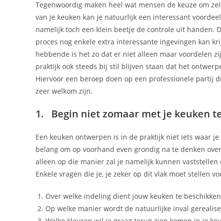
Tegenwoordig maken heel wat mensen de keuze om zelf 
van je keuken kan je natuurlijk een interessant voordeel 
namelijk toch een klein beetje de controle uit handen. 
proces nog enkele extra interessante ingevingen kan kr
hebbende is het zo dat er niet alleen maar voordelen zi
praktijk ook steeds bij stil blijven staan dat het ontwer
Hiervoor een beroep doen op een professionele partij di
zeer welkom zijn.
1. Begin niet zomaar met je keuken 
Een keuken ontwerpen is in de praktijk niet iets waar je
belang om op voorhand even grondig na te denken over w
alleen op die manier zal je namelijk kunnen vaststellen
Enkele vragen die je, je zeker op dit vlak moet stellen v
Over welke indeling dient jouw keuken te beschikken
Op welke manier wordt de natuurlijke inval gerealise
Welke kleuren wil je graag terug zien komen in je ke