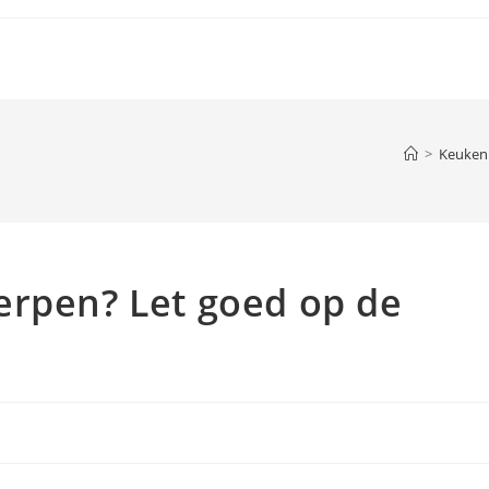
>
Keuken
erpen? Let goed op de
orie: