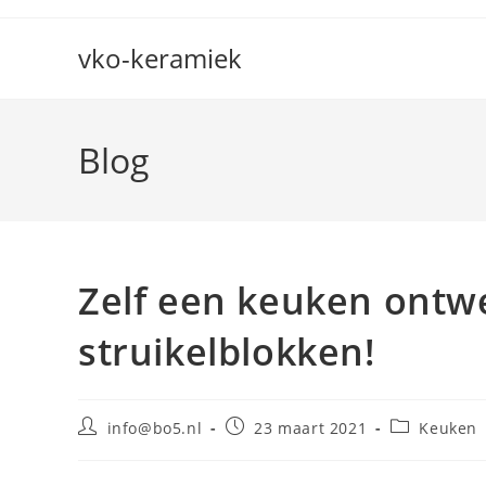
Ga
naar
vko-keramiek
inhoud
Blog
Zelf een keuken ontw
struikelblokken!
Bericht
Bericht
Berichtcateg
info@bo5.nl
23 maart 2021
Keuken
auteur:
gepubliceerd
op: