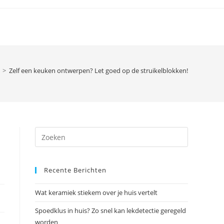
>
Zelf een keuken ontwerpen? Let goed op de struikelblokken!
Druk
op
Escape
Recente Berichten
om
het
Wat keramiek stiekem over je huis vertelt
zoekpanee
te
Spoedklus in huis? Zo snel kan lekdetectie geregeld
sluiten.
worden