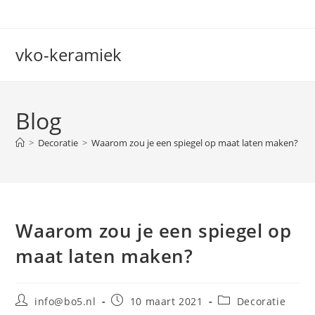
Ga
naar
inhoud
vko-keramiek
Blog
>
Decoratie
>
Waarom zou je een spiegel op maat laten maken?
Waarom zou je een spiegel op
maat laten maken?
Bericht
Bericht
Berichtcategorie:
info@bo5.nl
10 maart 2021
Decoratie
auteur:
gepubliceerd