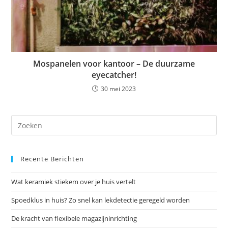
Mospanelen voor kantoor – De duurzame
eyecatcher!
30 mei 2023
Dr
op
Es
Recente Berichten
om
het
Wat keramiek stiekem over je huis vertelt
zoe
te
Spoedklus in huis? Zo snel kan lekdetectie geregeld worden
slu
De kracht van flexibele magazijninrichting