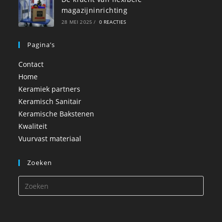
magazijninrichting
28 MEI 2025
/
0 REACTIES
Pagina’s
Contact
Home
Keramiek partners
Keramisch Sanitair
Keramische Bakstenen
Kwaliteit
Vuurvast materiaal
Zoeken
Druk
op
Esca
om