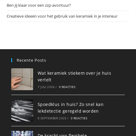
Ben jij klaar voor een zzp-avontuur?
Creatieve ideeën voor het gebruik van keramiek in je interieur
Recente Posts
Wat keramiek stiekem over je huis
vertelt
7 JULI 2026
/
0 REACTIES
Spoedklus in huis? Zo snel kan
lekdetectie geregeld worden
8 SEPTEMBER 2025
/
0 REACTIES
De kracht van flexibele