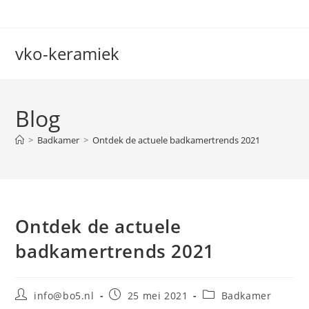
Ga
naar
inhoud
vko-keramiek
Blog
>
Badkamer
>
Ontdek de actuele badkamertrends 2021
Ontdek de actuele
badkamertrends 2021
Bericht
Bericht
Berichtcategorie:
info@bo5.nl
25 mei 2021
Badkamer
auteur:
gepubliceerd