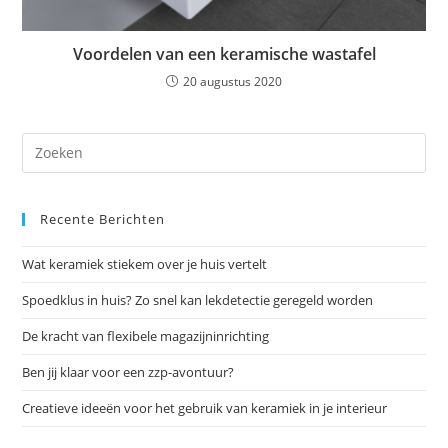
Voordelen van een keramische wastafel
20 augustus 2020
Dr
op
Es
Recente Berichten
om
het
Wat keramiek stiekem over je huis vertelt
zoe
te
Spoedklus in huis? Zo snel kan lekdetectie geregeld worden
slu
De kracht van flexibele magazijninrichting
Ben jij klaar voor een zzp-avontuur?
Creatieve ideeën voor het gebruik van keramiek in je interieur