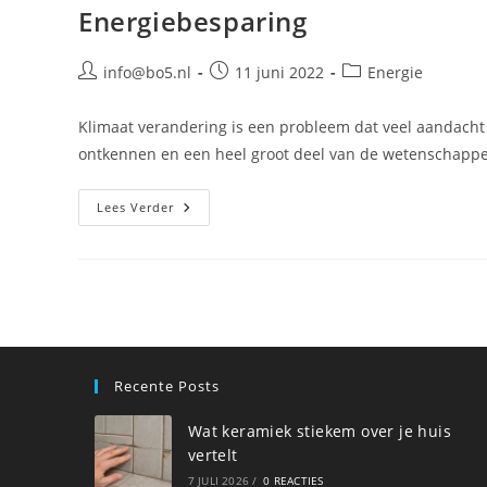
Energiebesparing
Bericht
Bericht
Berichtcategorie:
info@bo5.nl
11 juni 2022
Energie
auteur:
gepubliceerd
op:
Klimaat verandering is een probleem dat veel aandacht 
ontkennen en een heel groot deel van de wetenschappe
Energiebesparing
Lees Verder
Recente Posts
Wat keramiek stiekem over je huis
vertelt
7 JULI 2026
/
0 REACTIES