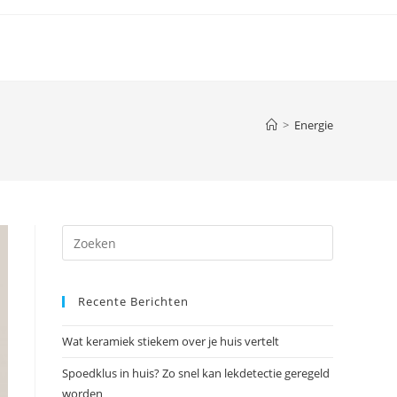
>
Energie
Druk
op
Escape
Recente Berichten
om
het
Wat keramiek stiekem over je huis vertelt
zoekpanee
te
Spoedklus in huis? Zo snel kan lekdetectie geregeld
sluiten.
worden