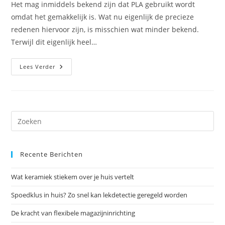
Het mag inmiddels bekend zijn dat PLA gebruikt wordt
omdat het gemakkelijk is. Wat nu eigenlijk de precieze
redenen hiervoor zijn, is misschien wat minder bekend.
Terwijl dit eigenlijk heel…
De
Lees Verder
Lage
Smelttemperatuur
Van
PLA
Dr
op
Es
Recente Berichten
om
het
Wat keramiek stiekem over je huis vertelt
zoe
te
Spoedklus in huis? Zo snel kan lekdetectie geregeld worden
slu
De kracht van flexibele magazijninrichting