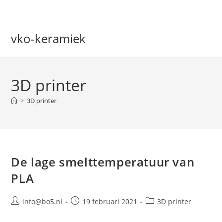
Ga
naar
inhoud
vko-keramiek
3D printer
>
3D printer
De lage smelttemperatuur van
PLA
Bericht
Bericht
Berichtcategorie:
info@bo5.nl
19 februari 2021
3D printer
auteur:
gepubliceerd
op: