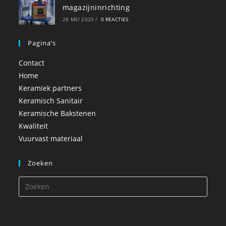
magazijninrichting
28 MEI 2025
/
0 REACTIES
Pagina’s
Contact
Home
Keramiek partners
Keramisch Sanitair
Keramische Bakstenen
Kwaliteit
Vuurvast materiaal
Zoeken
Druk
op
Esca
om