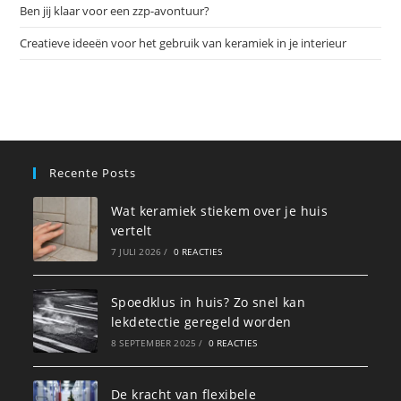
Ben jij klaar voor een zzp-avontuur?
Creatieve ideeën voor het gebruik van keramiek in je interieur
Recente Posts
Wat keramiek stiekem over je huis
vertelt
7 JULI 2026
/
0 REACTIES
Spoedklus in huis? Zo snel kan
lekdetectie geregeld worden
8 SEPTEMBER 2025
/
0 REACTIES
De kracht van flexibele