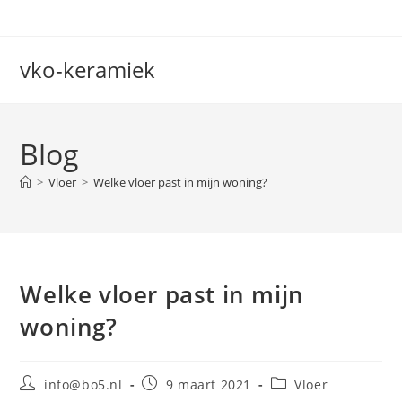
Ga
naar
inhoud
vko-keramiek
Blog
>
Vloer
>
Welke vloer past in mijn woning?
Welke vloer past in mijn
woning?
Bericht
Bericht
Berichtcategorie:
info@bo5.nl
9 maart 2021
Vloer
auteur:
gepubliceerd