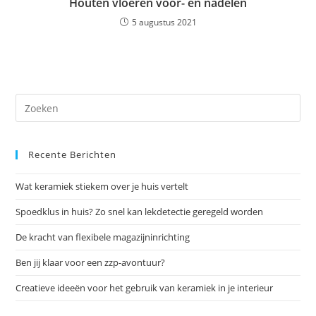
Houten vloeren voor- en nadelen
5 augustus 2021
Dr
op
Es
Recente Berichten
om
het
Wat keramiek stiekem over je huis vertelt
zoe
te
Spoedklus in huis? Zo snel kan lekdetectie geregeld worden
slu
De kracht van flexibele magazijninrichting
Ben jij klaar voor een zzp-avontuur?
Creatieve ideeën voor het gebruik van keramiek in je interieur